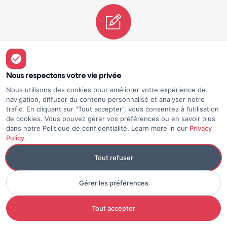
La communauté Elium - un espace
d'apprentissage
Nous respectons votre vie privée
Afin d’assurer une bonne adoption de la
Nous utilisons des cookies pour améliorer votre expérience de
plateforme et d’accompagner les équipes
navigation, diffuser du contenu personnalisé et analyser notre
trafic. En cliquant sur "Tout accepter", vous consentez à l’utilisation
dans leur utilisation d’Elium, la direction des
de cookies. Vous pouvez gérer vos préférences ou en savoir plus
systèmes d’information de VINCI Energies a
dans notre Politique de confidentialité. Learn more in our
Privacy
Policy
.
créé un espace dédié qui sert désormais de
communauté de partage et d’apprentissage
Tout refuser
pour l’ensemble des utilisateurs.
Gérer les préférences
Tout accepter